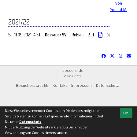
von
Yousaf M.
2021/22
Sa, 11.09.2021
, 4.ST
Dessauer SV
:
Roßlau
2 : 1
(1)
soccero.de
© 2006 - 2026
Besucherstatistik
Kontakt
Impressum
Datenschutz
Diese Webseite verwendet Cookies, um Dir den bestmöglichen
OK
Service bieten zu können. Entsprechende Informationen findest
Du unter
Datenschutz
.
Mit der Nutzung der Webseite erklärst Du Dich mit der
Verwendung von Cookies einverstanden.