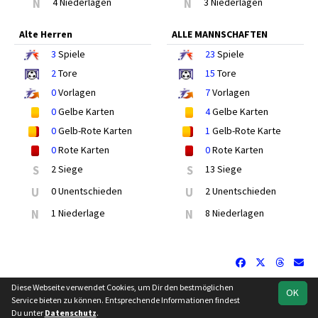
N
4 Niederlagen
N
3 Niederlagen
Alte Herren
ALLE MANNSCHAFTEN
3
Spiele
23
Spiele
2
Tore
15
Tore
0
Vorlagen
7
Vorlagen
0
Gelbe Karten
4
Gelbe Karten
0
Gelb-Rote Karten
1
Gelb-Rote Karte
0
Rote Karten
0
Rote Karten
S
2 Siege
S
13 Siege
U
0 Unentschieden
U
2 Unentschieden
N
1 Niederlage
N
8 Niederlagen
Diese Webseite verwendet Cookies, um Dir den bestmöglichen
OK
soccero.de
Service bieten zu können. Entsprechende Informationen findest
© 2006 - 2026
Du unter
Datenschutz
.