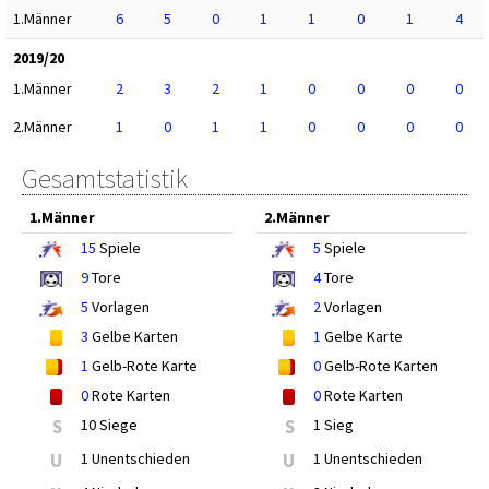
1.Männer
6
5
0
1
1
0
1
4
2019/20
1.Männer
2
3
2
1
0
0
0
0
2.Männer
1
0
1
1
0
0
0
0
Gesamtstatistik
1.Männer
2.Männer
15
Spiele
5
Spiele
9
Tore
4
Tore
5
Vorlagen
2
Vorlagen
3
Gelbe Karten
1
Gelbe Karte
1
Gelb-Rote Karte
0
Gelb-Rote Karten
0
Rote Karten
0
Rote Karten
S
10 Siege
S
1 Sieg
U
1 Unentschieden
U
1 Unentschieden