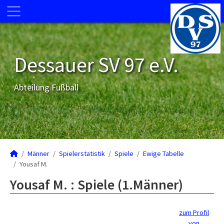
Dessauer SV 97 e.V.
Abteilung Fußball
Männer
Spielerstatistik
Spiele
Ewige Tabelle
Yousaf M.
Yousaf M. : Spiele (1.Männer)
zum Profil
von