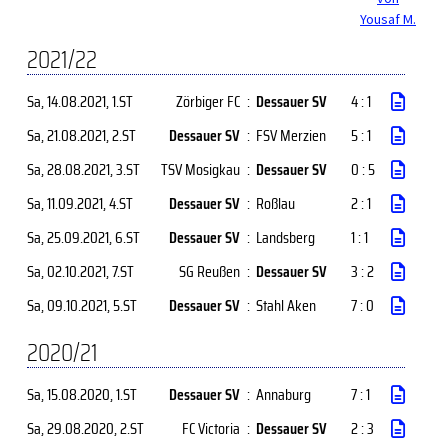
Yousaf M.
2021/22
Sa, 14.08.2021
, 1.ST
Zörbiger FC
:
Dessauer SV
4 : 1
Sa, 21.08.2021
, 2.ST
Dessauer SV
:
FSV Merzien
5 : 1
Sa, 28.08.2021
, 3.ST
TSV Mosigkau
:
Dessauer SV
0 : 5
Sa, 11.09.2021
, 4.ST
Dessauer SV
:
Roßlau
2 : 1
Sa, 25.09.2021
, 6.ST
Dessauer SV
:
Landsberg
1 : 1
Sa, 02.10.2021
, 7.ST
SG Reußen
:
Dessauer SV
3 : 2
Sa, 09.10.2021
, 5.ST
Dessauer SV
:
Stahl Aken
7 : 0
2020/21
Sa, 15.08.2020
, 1.ST
Dessauer SV
:
Annaburg
7 : 1
Sa, 29.08.2020
, 2.ST
FC Victoria
:
Dessauer SV
2 : 3