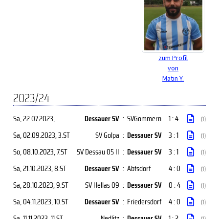
zum Profil
von
Matin Y.
2023/24
Sa, 22.07.2023
,
Dessauer SV
:
SVGommern
1 : 4
(1)
Sa, 02.09.2023
, 3.ST
SV Golpa
:
Dessauer SV
3 : 1
(1)
So, 08.10.2023
, 7.ST
SV Dessau 05 II
:
Dessauer SV
3 : 1
(1)
Sa, 21.10.2023
, 8.ST
Dessauer SV
:
Abtsdorf
4 : 0
(1)
Sa, 28.10.2023
, 9.ST
SV Hellas 09
:
Dessauer SV
0 : 4
(1)
Sa, 04.11.2023
, 10.ST
Dessauer SV
:
Friedersdorf
4 : 0
(1)
Sa, 11.11.2023
, 11.ST
Nedlitz
:
Dessauer SV
1 : 2
(1)