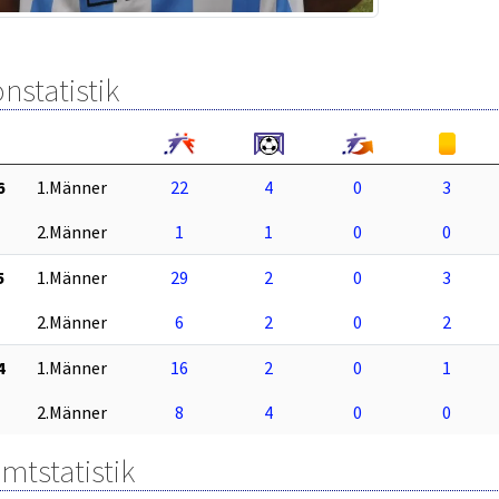
nstatistik
6
1.Männer
22
4
0
3
2.Männer
1
1
0
0
5
1.Männer
29
2
0
3
2.Männer
6
2
0
2
4
1.Männer
16
2
0
1
2.Männer
8
4
0
0
mtstatistik