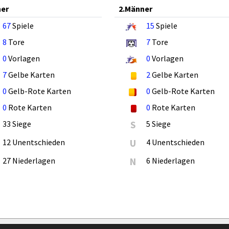
ner
2.Männer
67
Spiele
15
Spiele
8
Tore
7
Tore
0
Vorlagen
0
Vorlagen
7
Gelbe Karten
2
Gelbe Karten
0
Gelb-Rote Karten
0
Gelb-Rote Karten
0
Rote Karten
0
Rote Karten
33 Siege
S
5 Siege
12 Unentschieden
U
4 Unentschieden
27 Niederlagen
N
6 Niederlagen