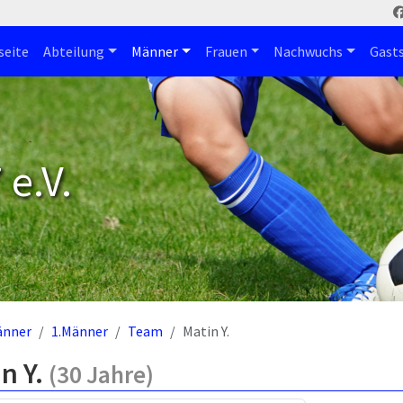
seite
Abteilung
Männer
Frauen
Nachwuchs
Gast
e.V.
änner
1.Männer
Team
Matin Y.
n Y.
(30 Jahre)