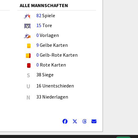
ALLE MANNSCHAFTEN
82
Spiele
15
Tore
0
Vorlagen
9
Gelbe Karten
0
Gelb-Rote Karten
0
Rote Karten
S
38 Siege
U
16 Unentschieden
N
33 Niederlagen