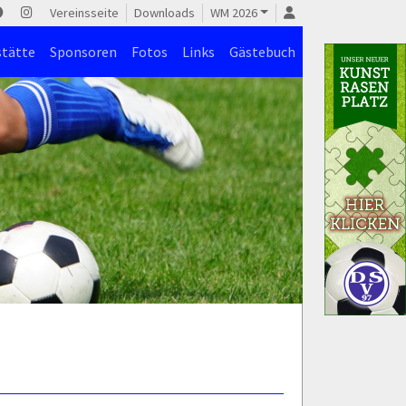
Vereinsseite
Downloads
WM 2026
stätte
Sponsoren
Fotos
Links
Gästebuch