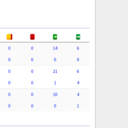
0
0
14
6
0
0
0
0
0
0
21
6
0
0
1
4
0
0
10
4
0
0
0
1