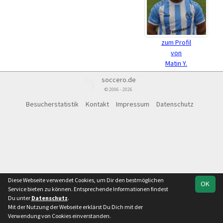
zum Profil
von
Matin Y.
soccero.de
© 2006 - 2026
Besucherstatistik
Kontakt
Impressum
Datenschutz
Diese Webseite verwendet Cookies, um Dir den bestmöglichen
OK
Service bieten zu können. Entsprechende Informationen findest
Du unter
Datenschutz
.
Mit der Nutzung der Webseite erklärst Du Dich mit der
Verwendung von Cookies einverstanden.