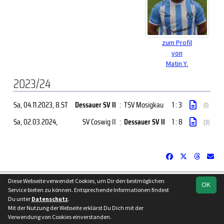
zum Profil
von
Matin Y.
2023/24
Sa, 04.11.2023
, 8.ST
Dessauer SV II
:
TSV Mosigkau
1 : 3
(1)
Sa, 02.03.2024
,
SV Coswig II
:
Dessauer SV II
1 : 8
(3)
soccero.de
Diese Webseite verwendet Cookies, um Dir den bestmöglichen
OK
Service bieten zu können. Entsprechende Informationen findest
© 2006 - 2026
Du unter
Datenschutz
.
Besucherstatistik
Kontakt
Impressum
Datenschutz
Mit der Nutzung der Webseite erklärst Du Dich mit der
Verwendung von Cookies einverstanden.