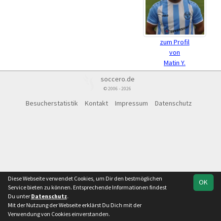
zum Profil
von
Matin Y.
soccero.de
© 2006 - 2026
Besucherstatistik
Kontakt
Impressum
Datenschutz
Diese Webseite verwendet Cookies, um Dir den bestmöglichen
OK
Service bieten zu können. Entsprechende Informationen findest
Du unter
Datenschutz
.
Mit der Nutzung der Webseite erklärst Du Dich mit der
Verwendung von Cookies einverstanden.