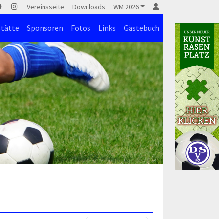
Vereinsseite
Downloads
WM 2026
stätte
Sponsoren
Fotos
Links
Gästebuch
)