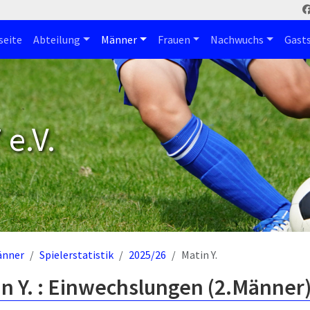
seite
Abteilung
Männer
Frauen
Nachwuchs
Gast
e.V.
änner
Spielerstatistik
2025/26
Matin Y.
n Y. : Einwechslungen (2.Männer