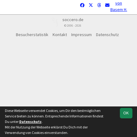
von
Basem H.
soccero.de
© 2006 - 2026
Besucherstatistik
Kontakt
Impressum
Datenschutz
Diese Webseite verwendet Cookies, um Dir den bestmöglichen
OK
Service bieten zu können. Entsprechende Informationen findest
Du unter
Datenschutz
.
Mit der Nutzung der Webseite erklärst Du Dich mit der
Verwendung von Cookies einverstanden.