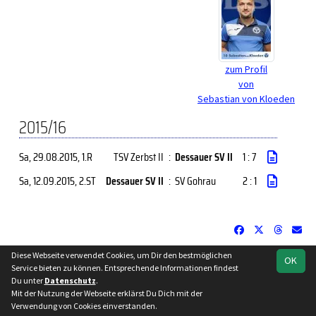
zum Profil
von
Sebastian von Kloeden
2015/16
Sa, 29.08.2015
, 1.R
TSV Zerbst II
:
Dessauer SV II
1 : 7
Sa, 12.09.2015
, 2.ST
Dessauer SV II
:
SV Gohrau
2 : 1
Diese Webseite verwendet Cookies, um Dir den bestmöglichen
OK
soccero.de
Service bieten zu können. Entsprechende Informationen findest
© 2006 - 2026
Du unter
Datenschutz
.
Mit der Nutzung der Webseite erklärst Du Dich mit der
Besucherstatistik
Kontakt
Impressum
Datenschutz
Verwendung von Cookies einverstanden.