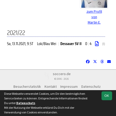
zum Profil
von
Martin E.
2021/22
Sa, 13.11.2021
, 9.ST
Lok/Blau Wei
:
Dessauer SV II
0 : 4
(1)
soccero.de
© 2006 - 2026
Besucherstatistik
Kontakt
Impressum
Datenschutz
Diese Webseite verwendet Cookies, um Dir den bestmöglichen
OK
Service bieten zu können. Entsprechende Informationen findest
Du unter
Datenschutz
.
Mit der Nutzung der Webseite erklärst Du Dich mit der
Verwendung von Cookies einverstanden.