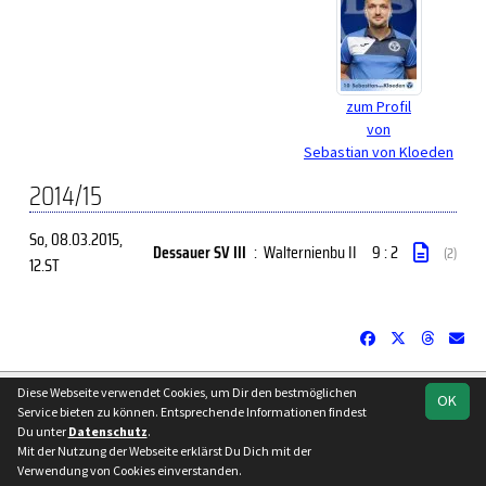
zum Profil
von
Sebastian von Kloeden
2014/15
So, 08.03.2015
,
Dessauer SV III
:
Walternienbu II
9 : 2
(2)
12.ST
soccero.de
Diese Webseite verwendet Cookies, um Dir den bestmöglichen
OK
Service bieten zu können. Entsprechende Informationen findest
© 2006 - 2026
Du unter
Datenschutz
.
Besucherstatistik
Kontakt
Impressum
Datenschutz
Mit der Nutzung der Webseite erklärst Du Dich mit der
Verwendung von Cookies einverstanden.