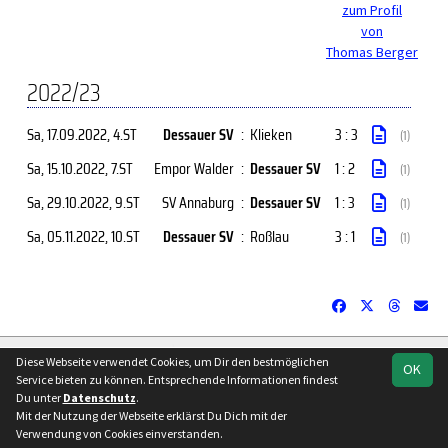
zum Profil
von
Thomas Berger
2022/23
Sa, 17.09.2022
, 4.ST
Dessauer SV
:
Klieken
3 : 3
(1)
Sa, 15.10.2022
, 7.ST
Empor Walder
:
Dessauer SV
1 : 2
(1)
Sa, 29.10.2022
, 9.ST
SV Annaburg
:
Dessauer SV
1 : 3
(1)
Sa, 05.11.2022
, 10.ST
Dessauer SV
:
Roßlau
3 : 1
(1)
soccero.de
Diese Webseite verwendet Cookies, um Dir den bestmöglichen
OK
© 2006 - 2026
Service bieten zu können. Entsprechende Informationen findest
Du unter
Datenschutz
.
Besucherstatistik
Kontakt
Impressum
Datenschutz
Mit der Nutzung der Webseite erklärst Du Dich mit der
Verwendung von Cookies einverstanden.