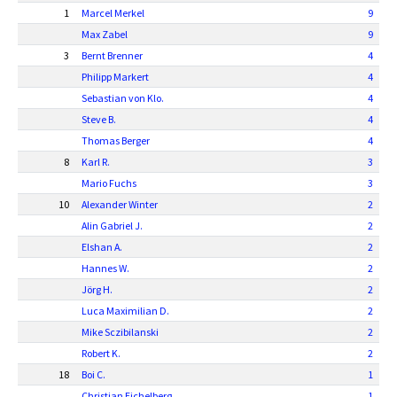
1
Marcel Merkel
9
Max Zabel
9
3
Bernt Brenner
4
Philipp Markert
4
Sebastian von Klo.
4
Steve B.
4
Thomas Berger
4
8
Karl R.
3
Mario Fuchs
3
10
Alexander Winter
2
Alin Gabriel J.
2
Elshan A.
2
Hannes W.
2
Jörg H.
2
Luca Maximilian D.
2
Mike Sczibilanski
2
Robert K.
2
18
Boi C.
1
Christian Eichelberg
1