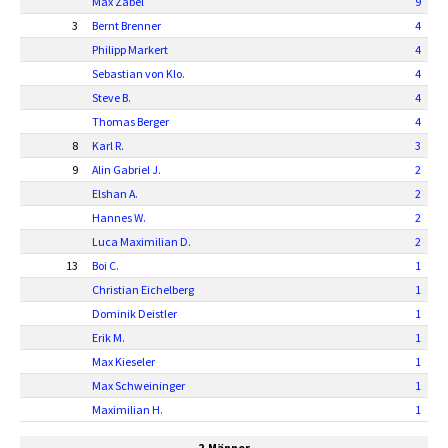
Max Zabel
9
3
Bernt Brenner
4
Philipp Markert
4
Sebastian von Klo.
4
Steve B.
4
Thomas Berger
4
8
Karl R.
3
9
Alin Gabriel J.
2
Elshan A.
2
Hannes W.
2
Luca Maximilian D.
2
13
Boi C.
1
Christian Eichelberg
1
Dominik Deistler
1
Erik M.
1
Max Kieseler
1
Max Schweininger
1
Maximilian H.
1
2.Männer