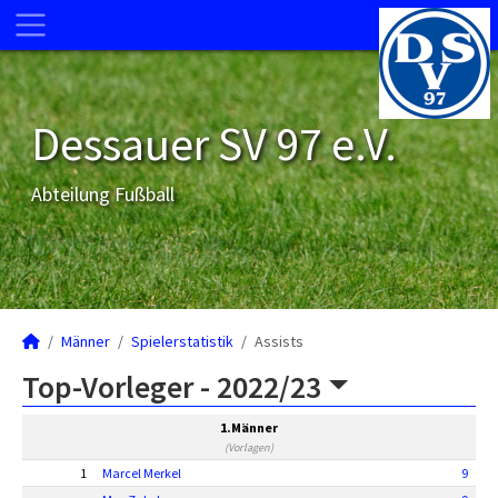
Dessauer SV 97 e.V.
Abteilung Fußball
Männer
Spielerstatistik
Assists
Top-Vorleger -
2022/23
1.Männer
(Vorlagen)
1
Marcel Merkel
9