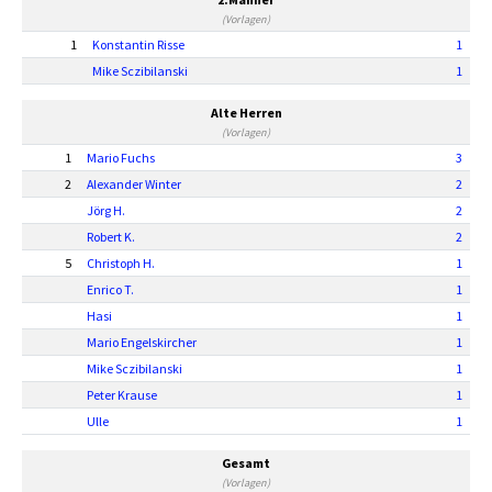
(Vorlagen)
1
Konstantin Risse
1
Mike Sczibilanski
1
Alte Herren
(Vorlagen)
1
Mario Fuchs
3
2
Alexander Winter
2
Jörg H.
2
Robert K.
2
5
Christoph H.
1
Enrico T.
1
Hasi
1
Mario Engelskircher
1
Mike Sczibilanski
1
Peter Krause
1
Ulle
1
Gesamt
(Vorlagen)