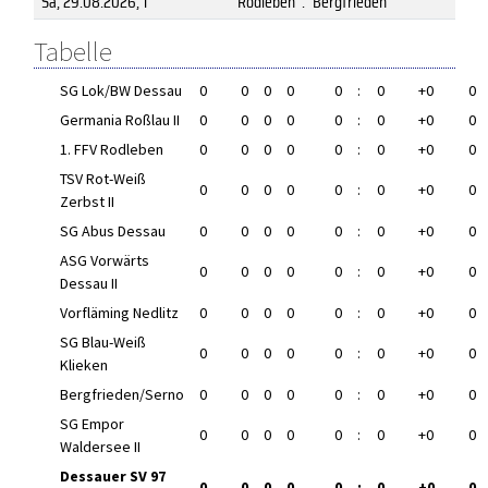
Sa, 29.08.2026
, 1
Rodleben
:
Bergfrieden
Tabelle
SG Lok/BW Dessau
0
0
0
0
0
:
0
+0
0
Germania Roßlau II
0
0
0
0
0
:
0
+0
0
1. FFV Rodleben
0
0
0
0
0
:
0
+0
0
TSV Rot-Weiß
0
0
0
0
0
:
0
+0
0
Zerbst II
SG Abus Dessau
0
0
0
0
0
:
0
+0
0
ASG Vorwärts
0
0
0
0
0
:
0
+0
0
Dessau II
Vorfläming Nedlitz
0
0
0
0
0
:
0
+0
0
SG Blau-Weiß
0
0
0
0
0
:
0
+0
0
Klieken
Bergfrieden/Serno
0
0
0
0
0
:
0
+0
0
SG Empor
0
0
0
0
0
:
0
+0
0
Waldersee II
Dessauer SV 97
0
0
0
0
0
:
0
+0
0