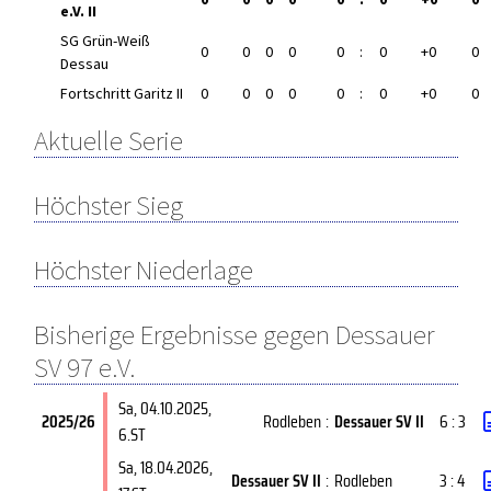
e.V. II
SG Grün-Weiß
0
0
0
0
0
:
0
+0
0
Dessau
Fortschritt Garitz II
0
0
0
0
0
:
0
+0
0
Aktuelle Serie
Höchster Sieg
Höchster Niederlage
Bisherige Ergebnisse gegen Dessauer
SV 97 e.V.
Sa, 04.10.2025
,
2025/26
Rodleben
:
Dessauer SV II
6 : 3
6.ST
Sa, 18.04.2026
,
Dessauer SV II
:
Rodleben
3 : 4