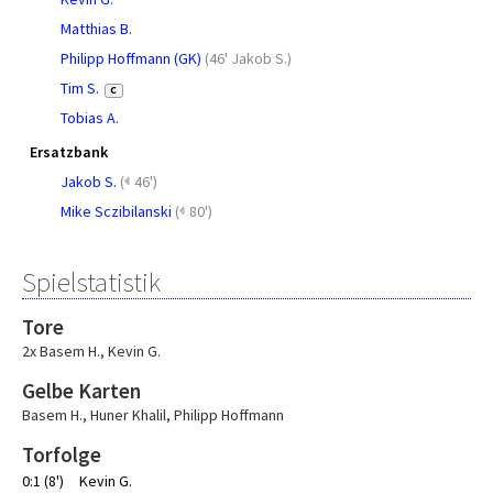
Matthias B.
Philipp Hoffmann (GK)
(
46' Jakob S.
)
Tim S.
C
Tobias A.
Ersatzbank
Jakob S.
(
46')
Mike Sczibilanski
(
80')
Spielstatistik
Tore
2x Basem H.
,
Kevin G.
Gelbe Karten
Basem H.
,
Huner Khalil
,
Philipp Hoffmann
Torfolge
0:1 (8')
Kevin G.