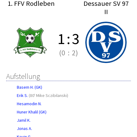
1. FFV Rodleben
Dessauer SV 97
II
1
:
3
(0
:
2)
Aufstellung
Basem H. (GK)
Erik S.
(
80' Mike Sczibilanski
)
Hesamodin N.
Huner Khalil (GK)
Jamil K.
Jonas A.
Kevin G.