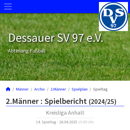
Dessauer SV 97 e.V.
Abteilung Fußball
Männer
Archiv
2.Männer
Spielplan
Spieltag
2.Männer :
Spielbericht
(2024/25)
Kreisliga Anhalt
14. Spieltag - 26.04.2025
15:00 Uhr