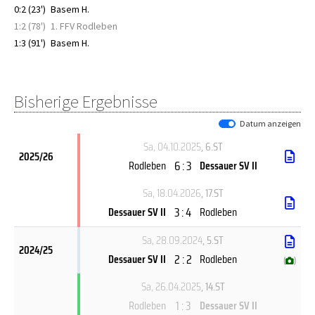
0:2 (23')
Basem H.
1:2 (78')
1. FFV Rodleben
1:3 (91')
Basem H.
Bisherige Ergebnisse
Datum anzeigen
Sa, 04.10.2025
, 6.ST
2025/26
6 : 3
Rodleben
Dessauer SV II
Sa, 18.04.2026
, 17.ST
3 : 4
Dessauer SV II
Rodleben
Sa, 28.09.2024
, 5.ST
2024/25
2 : 2
Dessauer SV II
Rodleben
(
)
Sa, 26.04.2025
, 14.ST
1 : 3
Rodleben
Dessauer SV II