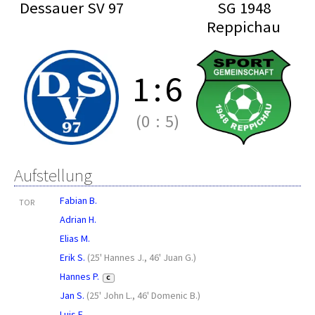
Dessauer SV 97
SG 1948
Reppichau
1
:
6
(0
:
5)
Aufstellung
Fabian B.
TOR
Adrian H.
Elias M.
Erik S.
(
25' Hannes J.
,
46' Juan G.
)
Hannes P.
C
Jan S.
(
25' John L.
,
46' Domenic B.
)
Luis F.