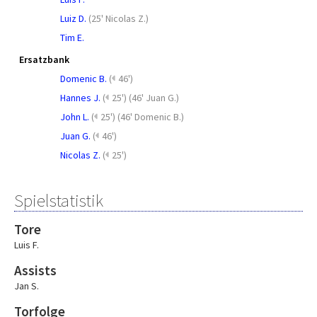
Luiz D.
(
25' Nicolas Z.
)
Tim E.
Ersatzbank
Domenic B.
(
46')
Hannes J.
(
25')
(
46' Juan G.
)
John L.
(
25')
(
46' Domenic B.
)
Juan G.
(
46')
Nicolas Z.
(
25')
Spielstatistik
Tore
Luis F.
Assists
Jan S.
Torfolge