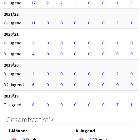
C-Jugend
17
2
2
1
0
0
1
3
2021/22
C-Jugend
11
0
0
0
0
0
3
1
2020/21
C-Jugend
1
0
0
0
0
0
1
0
D-Jugend
4
0
0
0
0
0
0
0
2019/20
D-Jugend
2
0
0
0
0
0
2
0
D2-Jugend
6
0
0
0
0
0
0
0
2018/19
E-Jugend
8
0
0
0
0
0
7
1
Gesamtstatistik
1.Männer
A-Jugend
0
Spiele
17
Spiele