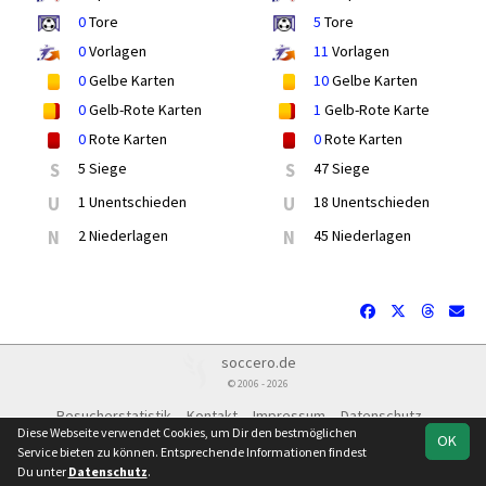
0
Tore
5
Tore
0
Vorlagen
11
Vorlagen
0
Gelbe Karten
10
Gelbe Karten
0
Gelb-Rote Karten
1
Gelb-Rote Karte
0
Rote Karten
0
Rote Karten
S
5 Siege
S
47 Siege
U
1 Unentschieden
U
18 Unentschieden
N
2 Niederlagen
N
45 Niederlagen
soccero.de
© 2006 - 2026
Besucherstatistik
Kontakt
Impressum
Datenschutz
Diese Webseite verwendet Cookies, um Dir den bestmöglichen
OK
Service bieten zu können. Entsprechende Informationen findest
Du unter
Datenschutz
.