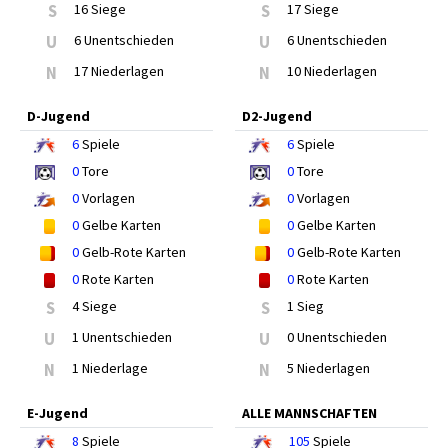
S
16 Siege
S
17 Siege
U
6 Unentschieden
U
6 Unentschieden
N
17 Niederlagen
N
10 Niederlagen
D-Jugend
D2-Jugend
6
Spiele
6
Spiele
0
Tore
0
Tore
0
Vorlagen
0
Vorlagen
0
Gelbe Karten
0
Gelbe Karten
0
Gelb-Rote Karten
0
Gelb-Rote Karten
0
Rote Karten
0
Rote Karten
S
4 Siege
S
1 Sieg
U
1 Unentschieden
U
0 Unentschieden
N
1 Niederlage
N
5 Niederlagen
E-Jugend
ALLE MANNSCHAFTEN
8
Spiele
105
Spiele