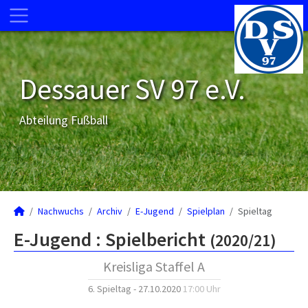
Dessauer SV 97 e.V.
Abteilung Fußball
Nachwuchs
Archiv
E-Jugend
Spielplan
Spieltag
E-Jugend :
Spielbericht
(2020/21)
Kreisliga Staffel A
6. Spieltag - 27.10.2020
17:00 Uhr