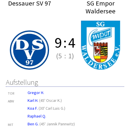
Dessauer SV 97
SG Empor
Waldersee
9
:
4
(5
:
1)
Aufstellung
Gregor H.
TOR
Karl H.
(
45' Oscar K.
)
ABW
Koa F.
(
30' Carl Luis G.
)
Raphael Q.
Ben G.
(
45' Jannik Pannwitz
)
MIT