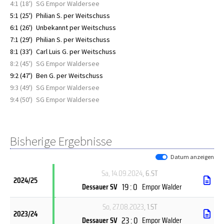
4:1 (18')
SG Empor Waldersee
5:1 (25')
Philian S. per Weitschuss
6:1 (26')
Unbekannt per Weitschuss
7:1 (29')
Philian S. per Weitschuss
8:1 (33')
Carl Luis G. per Weitschuss
8:2 (45')
SG Empor Waldersee
9:2 (47')
Ben G. per Weitschuss
9:3 (49')
SG Empor Waldersee
9:4 (50')
SG Empor Waldersee
Bisherige Ergebnisse
Datum anzeigen
Sa, 14.09.2024
, 6.ST
2024/25
19 : 0
Dessauer SV
Empor Walder
So, 27.08.2023
, 1.ST
2023/24
23 : 0
Dessauer SV
Empor Walder