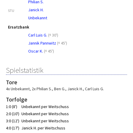
Philian S.
Janick H.
STU
Unbekannt
Ersatzbank
Carl Luis G.
(
30')
Jannik Pannwitz
(
45')
Oscar K.
(
45')
Spielstatistik
Tore
4x Unbekannt
,
2x Philian S.
,
Ben G.
,
Janick H.
,
Carl Luis G.
Torfolge
1:0 (8')
Unbekannt per Weitschuss
2:0 (10')
Unbekannt per Weitschuss
3:0 (12')
Unbekannt per Weitschuss
4:0 (17')
Janick H. per Weitschuss