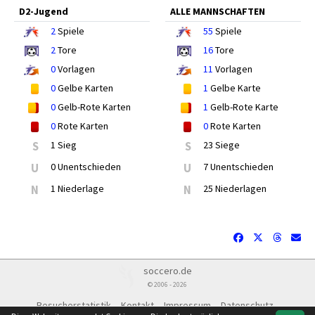
D2-Jugend
ALLE MANNSCHAFTEN
2
Spiele
55
Spiele
2
Tore
16
Tore
0
Vorlagen
11
Vorlagen
0
Gelbe Karten
1
Gelbe Karte
0
Gelb-Rote Karten
1
Gelb-Rote Karte
0
Rote Karten
0
Rote Karten
S
1 Sieg
S
23 Siege
U
0 Unentschieden
U
7 Unentschieden
N
1 Niederlage
N
25 Niederlagen
soccero.de
© 2006 - 2026
Besucherstatistik
Kontakt
Impressum
Datenschutz