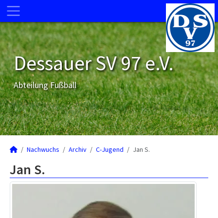
Dessauer SV 97 e.V.
Abteilung Fußball
Nachwuchs
Archiv
C-Jugend
Jan S.
Jan S.