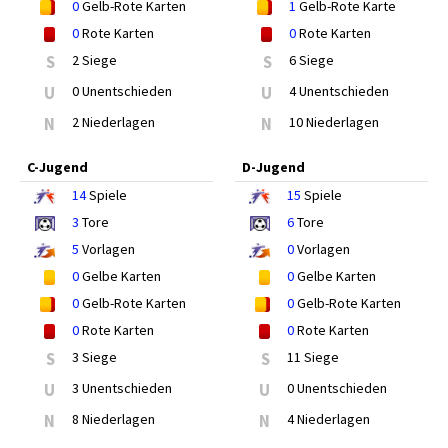
0
Gelb-Rote Karten
1
Gelb-Rote Karte
0
Rote Karten
0
Rote Karten
S
2 Siege
S
6 Siege
U
0 Unentschieden
U
4 Unentschieden
N
2 Niederlagen
N
10 Niederlagen
C-Jugend
D-Jugend
14
Spiele
15
Spiele
3
Tore
6
Tore
5
Vorlagen
0
Vorlagen
0
Gelbe Karten
0
Gelbe Karten
0
Gelb-Rote Karten
0
Gelb-Rote Karten
0
Rote Karten
0
Rote Karten
S
3 Siege
S
11 Siege
U
3 Unentschieden
U
0 Unentschieden
N
8 Niederlagen
N
4 Niederlagen