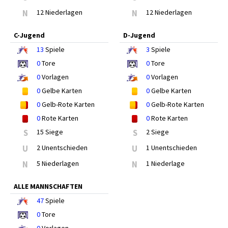
N
12 Niederlagen
N
12 Niederlagen
C-Jugend
D-Jugend
13
Spiele
3
Spiele
0
Tore
0
Tore
0
Vorlagen
0
Vorlagen
0
Gelbe Karten
0
Gelbe Karten
0
Gelb-Rote Karten
0
Gelb-Rote Karten
0
Rote Karten
0
Rote Karten
S
15 Siege
S
2 Siege
U
2 Unentschieden
U
1 Unentschieden
N
5 Niederlagen
N
1 Niederlage
ALLE MANNSCHAFTEN
47
Spiele
0
Tore