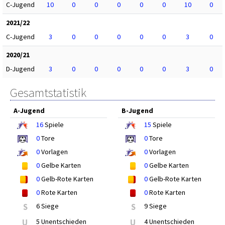
C-Jugend
10
0
0
0
0
0
10
0
2021/22
C-Jugend
3
0
0
0
0
0
3
0
2020/21
D-Jugend
3
0
0
0
0
0
3
0
Gesamtstatistik
A-Jugend
B-Jugend
16
Spiele
15
Spiele
0
Tore
0
Tore
0
Vorlagen
0
Vorlagen
0
Gelbe Karten
0
Gelbe Karten
0
Gelb-Rote Karten
0
Gelb-Rote Karten
0
Rote Karten
0
Rote Karten
S
6 Siege
S
9 Siege
U
5 Unentschieden
U
4 Unentschieden