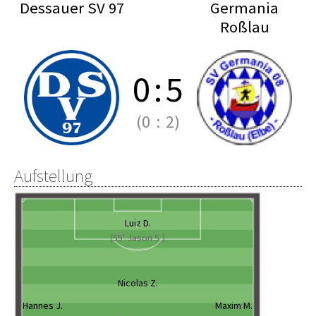
Dessauer SV 97
Germania
Roßlau
0
:
5
(0
:
2)
Aufstellung
Luiz D.
(55' Jason S.)
Nicolas Z.
Hannes J.
Maxim M.