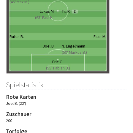
(45' Max M.)
Lukas M.
Till P.
C
(65' Paul K.)
Rufus B.
Elias M.
Joel B.
N. Engelmann
(59' Markus B.)
Eric O.
(55' Fabian B.)
Spielstatistik
Rote Karten
Joel B. (22')
Zuschauer
200
Torfolge