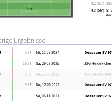
4:2 (51')
JSG
Eric O.
4:3 (56')
Sha
(Nic
erige Ergebnisse
5
5.ST
Mi, 11.09.2024
Dessauer SV 97
16.ST
Sa, 29.03.2025
JSG Heidekicker
3
2.ST
Sa, 10.09.2022
JSG Heidekicker
9.ST
So, 12.03.2023
Dessauer SV 97
2
Sa, 06.11.2021
Dessauer SV 97