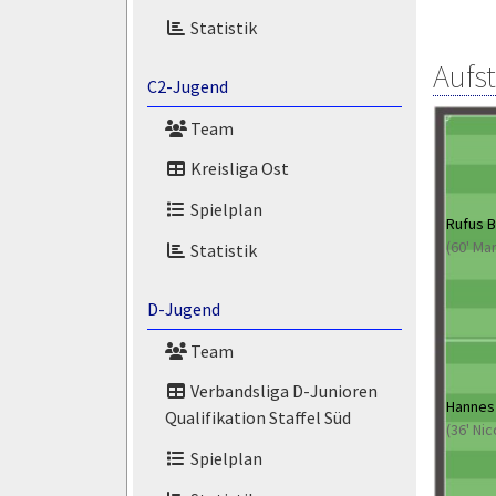
Statistik
Aufs
C2-Jugend
Team
Kreisliga Ost
Spielplan
Rufus B
(60' Ma
Statistik
D-Jugend
Team
Verbandsliga D-Junioren
Hannes 
Qualifikation Staffel Süd
(36' Nic
Spielplan