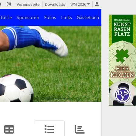
Vereinsseite
Downloads
WM 2026
stätte
Sponsoren
Fotos
Links
Gästebuch