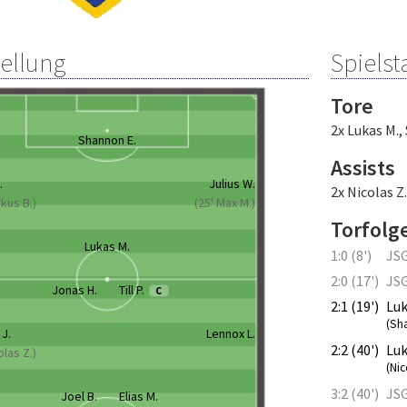
tellung
Spielsta
Tore
2x Lukas M.
,
Shannon E.
Assists
.
Julius W.
2x Nicolas Z.
rkus B.)
(25' Max M.)
Torfolg
Lukas M.
1:0 (8')
JSG
2:0 (17')
JSG
Jonas H.
Till P.
C
2:1 (19')
Luk
(Sh
J.
Lennox L.
2:2 (40')
Luk
olas Z.)
(Nic
3:2 (40')
JSG
Joel B.
Elias M.