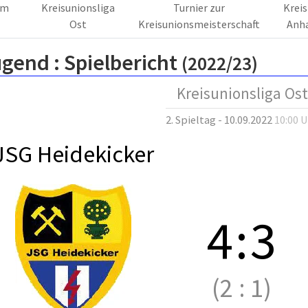
am
Kreisunionsliga
Turnier zur
Krei
Ost
Kreisunionsmeisterschaft
Anha
ugend :
Spielbericht
(2022/23)
Kreisunionsliga Ost
2. Spieltag - 10.09.2022
10:00 
JSG Heidekicker
4
:
3
(2
:
1)