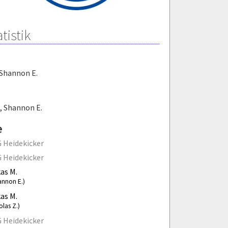
tistik
Shannon E.
,
Shannon E.
e
 Heidekicker
 Heidekicker
as M.
annon E.)
as M.
olas Z.)
 Heidekicker