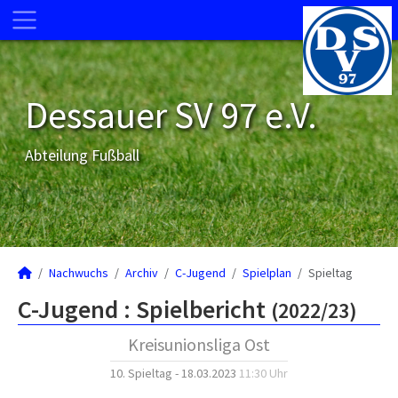
Dessauer SV 97 e.V.
Abteilung Fußball
Nachwuchs
Archiv
C-Jugend
Spielplan
Spieltag
C-Jugend :
Spielbericht
(2022/23)
Kreisunionsliga Ost
10. Spieltag - 18.03.2023
11:30 Uhr