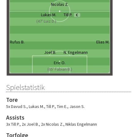
Nicolas Z.
Lukas M.
Till P.
C
(47' Luiz D.)
Rufus B.
Elias M.
Joel B.
N. Engelmann
Eric O.
(65' Fabian B.)
Spielstatistik
Tore
5x Davud S.
,
Lukas M.
,
Till P.
,
Tim E.
,
Jason S.
Assists
3x Till P.
,
2x Joel B.
,
2x Nicolas Z.
,
Niklas Engelmann
Torfolge