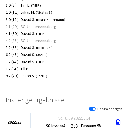
1:0 (3')
Tim E.
(Till P.)
2:0 (12')
Lukas M.
(Nicolas Z.)
3:0 (15')
Davud S.
(Niklas Engelmann)
3:1 (29')
SG Jessen/Annaburg
4:1 (30')
Davud S.
(Till P.)
4:2 (35')
SG Jessen/Annaburg
5:2 (38')
Davud S.
(Nicolas Z.)
6:2 (45')
Davud S.
(Joel B.)
7:2 (47')
Davud S.
(Till P.)
8:2 (61')
Till P.
9:2 (70')
Jason S.
(Joel B.)
Bisherige Ergebnisse
Datum anzeigen
So, 18.09.2022
, 3.ST
2022/23
3 : 3
SG Jessen/An
Dessauer SV