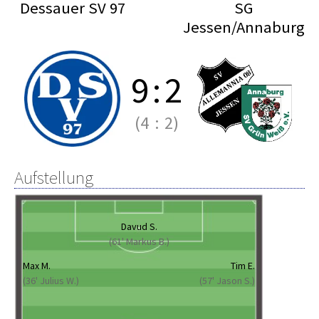
Dessauer SV 97
SG
Jessen/Annaburg
9
:
2
(4
:
2)
Aufstellung
Davud S.
(61' Markus B.)
Max M.
Tim E.
(36' Julius W.)
(57' Jason S.)