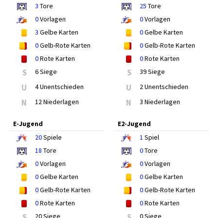
3
Tore
25
Tore
0
Vorlagen
0
Vorlagen
3
Gelbe Karten
0
Gelbe Karten
0
Gelb-Rote Karten
0
Gelb-Rote Karten
0
Rote Karten
0
Rote Karten
S
6 Siege
S
39 Siege
U
4 Unentschieden
U
2 Unentschieden
N
12 Niederlagen
N
3 Niederlagen
E-Jugend
E2-Jugend
20
Spiele
1
Spiel
18
Tore
0
Tore
0
Vorlagen
0
Vorlagen
0
Gelbe Karten
0
Gelbe Karten
0
Gelb-Rote Karten
0
Gelb-Rote Karten
0
Rote Karten
0
Rote Karten
S
20 Siege
S
0 Siege