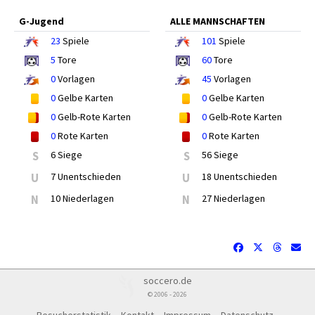
G-Jugend
ALLE MANNSCHAFTEN
23
Spiele
101
Spiele
5
Tore
60
Tore
0
Vorlagen
45
Vorlagen
0
Gelbe Karten
0
Gelbe Karten
0
Gelb-Rote Karten
0
Gelb-Rote Karten
0
Rote Karten
0
Rote Karten
S
6 Siege
S
56 Siege
U
7 Unentschieden
U
18 Unentschieden
N
10 Niederlagen
N
27 Niederlagen
soccero.de
© 2006 - 2026
Besucherstatistik
Kontakt
Impressum
Datenschutz