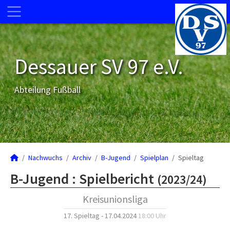
Dessauer SV 97 e.V.
Abteilung Fußball
Nachwuchs
Archiv
B-Jugend
Spielplan
Spieltag
B-Jugend :
Spielbericht
(2023/24)
Kreisunionsliga
17. Spieltag - 17.04.2024
18:00 Uhr