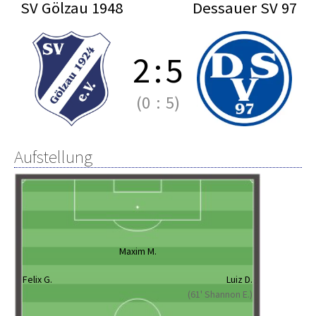
SV Gölzau 1948
Dessauer SV 97
2
:
5
(0
:
5)
Aufstellung
Maxim M.
Felix G.
Luiz D.
(61' Shannon E.)