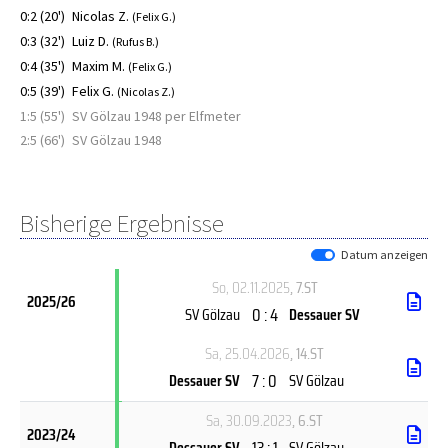
0:2 (20')
Nicolas Z.
(Felix G.)
0:3 (32')
Luiz D.
(Rufus B.)
0:4 (35')
Maxim M.
(Felix G.)
0:5 (39')
Felix G.
(Nicolas Z.)
1:5 (55')
SV Gölzau 1948 per Elfmeter
2:5 (66')
SV Gölzau 1948
Bisherige Ergebnisse
Datum anzeigen
So, 02.11.2025
, 7.ST
2025/26
0 : 4
SV Gölzau
Dessauer SV
Sa, 25.04.2026
, 14.ST
7 : 0
Dessauer SV
SV Gölzau
Sa, 30.09.2023
, 6.ST
2023/24
13 : 1
Dessauer SV
SV Gölzau