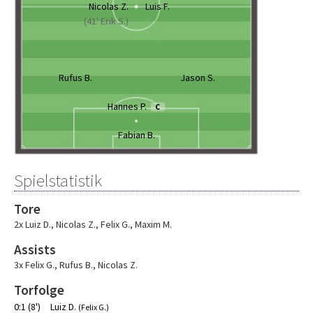
Nicolas Z.
Luis F.
(41' Erik S.)
Rufus B.
Jason S.
Hannes P.
C
Fabian B.
Spielstatistik
Tore
2x Luiz D.
,
Nicolas Z.
,
Felix G.
,
Maxim M.
Assists
3x Felix G.
,
Rufus B.
,
Nicolas Z.
Torfolge
0:1 (8')
Luiz D.
(Felix G.)