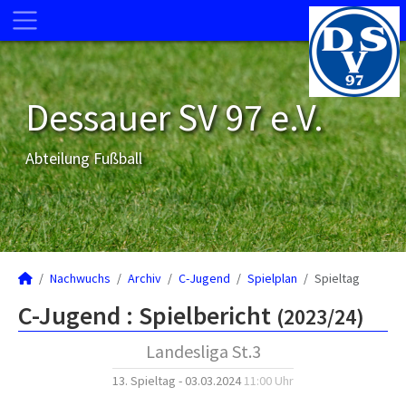
Dessauer SV 97 e.V.
Abteilung Fußball
Nachwuchs
Archiv
C-Jugend
Spielplan
Spieltag
C-Jugend :
Spielbericht
(2023/24)
Landesliga St.3
13. Spieltag - 03.03.2024
11:00 Uhr