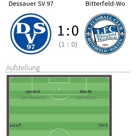
Dessauer SV 97
Bitterfeld-Wo
1
:
0
(1
:
0)
Aufstellung
Janick H.
Max M.
(36' Ahmad I.)
(36' Paul K.)
Luca P.
Tim E.