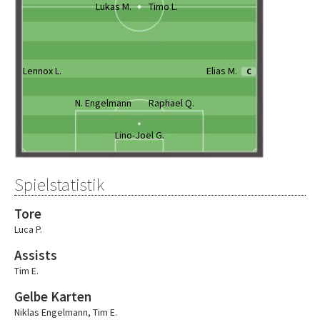
Lukas M.
Timo L.
Lennox L.
Elias M.
C
N. Engelmann
Raphael Q.
Lino-Joel G.
Spielstatistik
Tore
Luca P.
Assists
Tim E.
Gelbe Karten
Niklas Engelmann
,
Tim E.