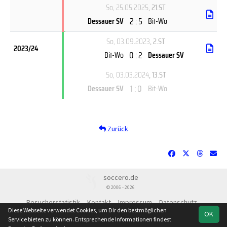
So, 25.05.2025
, 21.ST
2 : 5
Dessauer SV
Bit-Wo
So, 03.09.2023
, 2.ST
2023/24
0 : 2
Bit-Wo
Dessauer SV
So, 03.03.2024
, 13.ST
1 : 0
Dessauer SV
Bit-Wo
Zurück
soccero.de
© 2006 - 2026
Besucherstatistik
Kontakt
Impressum
Datenschutz
Diese Webseite verwendet Cookies, um Dir den bestmöglichen
OK
Service bieten zu können. Entsprechende Informationen findest