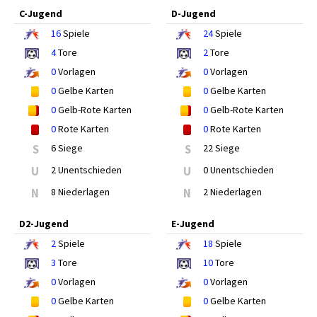
C-Jugend
D-Jugend
16
Spiele
24
Spiele
4
Tore
2
Tore
0
Vorlagen
0
Vorlagen
0
Gelbe Karten
0
Gelbe Karten
0
Gelb-Rote Karten
0
Gelb-Rote Karten
0
Rote Karten
0
Rote Karten
S
6 Siege
S
22 Siege
U
2 Unentschieden
U
0 Unentschieden
N
8 Niederlagen
N
2 Niederlagen
D2-Jugend
E-Jugend
2
Spiele
18
Spiele
3
Tore
10
Tore
0
Vorlagen
0
Vorlagen
0
Gelbe Karten
0
Gelbe Karten