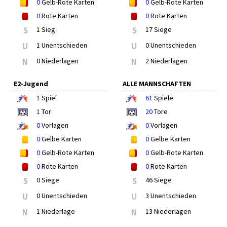
0
Gelb-Rote Karten
0
Gelb-Rote Karten
0
Rote Karten
0
Rote Karten
S
1 Sieg
S
17 Siege
U
1 Unentschieden
U
0 Unentschieden
N
0 Niederlagen
N
2 Niederlagen
E2-Jugend
ALLE MANNSCHAFTEN
1
Spiel
61
Spiele
1
Tor
20
Tore
0
Vorlagen
0
Vorlagen
0
Gelbe Karten
0
Gelbe Karten
0
Gelb-Rote Karten
0
Gelb-Rote Karten
0
Rote Karten
0
Rote Karten
S
0 Siege
S
46 Siege
U
0 Unentschieden
U
3 Unentschieden
N
1 Niederlage
N
13 Niederlagen