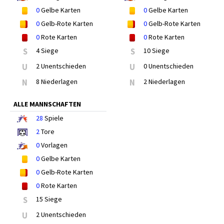
0
Gelbe Karten
0
Gelbe Karten
0
Gelb-Rote Karten
0
Gelb-Rote Karten
0
Rote Karten
0
Rote Karten
S
4 Siege
S
10 Siege
U
2 Unentschieden
U
0 Unentschieden
N
8 Niederlagen
N
2 Niederlagen
ALLE MANNSCHAFTEN
28
Spiele
2
Tore
0
Vorlagen
0
Gelbe Karten
0
Gelb-Rote Karten
0
Rote Karten
S
15 Siege
U
2 Unentschieden