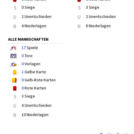
S
0 Siege
S
3 Siege
U
2 Unentschieden
U
2 Unentschieden
N
4 Niederlagen
N
6 Niederlagen
ALLE MANNSCHAFTEN
17
Spiele
0
Tore
0
Vorlagen
1
Gelbe Karte
0
Gelb-Rote Karten
0
Rote Karten
S
3 Siege
U
4 Unentschieden
N
10 Niederlagen