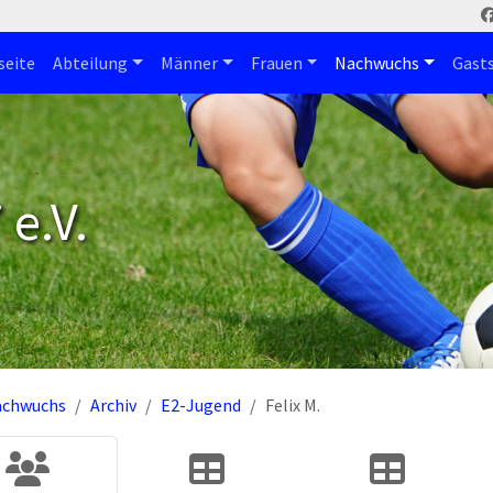
seite
Abteilung
Männer
Frauen
Nachwuchs
Gast
e.V.
achwuchs
Archiv
E2-Jugend
Felix M.