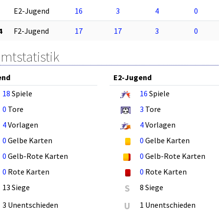
E2-Jugend
16
3
4
0
4
F2-Jugend
17
17
3
0
mtstatistik
end
E2-Jugend
18
Spiele
16
Spiele
0
Tore
3
Tore
4
Vorlagen
4
Vorlagen
0
Gelbe Karten
0
Gelbe Karten
0
Gelb-Rote Karten
0
Gelb-Rote Karten
0
Rote Karten
0
Rote Karten
13 Siege
S
8 Siege
3 Unentschieden
U
1 Unentschieden