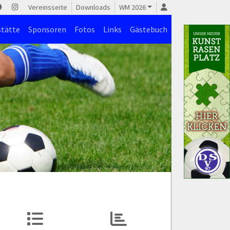
Vereinsseite
Downloads
WM 2026
stätte
Sponsoren
Fotos
Links
Gästebuch