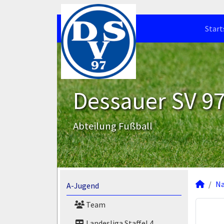
Start
Dessauer SV 97 
Abteilung Fußball
N
A-Jugend
Team
Landesliga Staffel 4