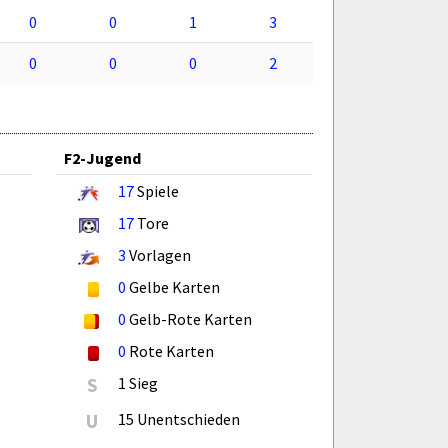
0
0
1
3
0
0
0
2
F2-Jugend
17
Spiele
17
Tore
3
Vorlagen
0
Gelbe Karten
0
Gelb-Rote Karten
0
Rote Karten
S
1 Sieg
U
15 Unentschieden