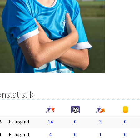
nstatistik
6
E-Jugend
14
0
3
0
5
E-Jugend
4
0
1
0