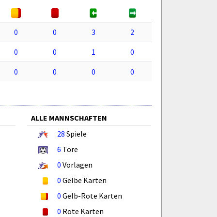
0
0
3
2
0
0
1
0
0
0
0
0
ALLE MANNSCHAFTEN
28
Spiele
6
Tore
0
Vorlagen
0
Gelbe Karten
0
Gelb-Rote Karten
0
Rote Karten