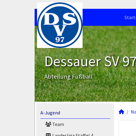
Start
Dessauer SV 97 
Abteilung Fußball
N
A-Jugend
Team
Landesliga Staffel 4