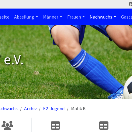
seite
Abteilung
Männer
Frauen
Nachwuchs
Gast
e.V.
achwuchs
Archiv
E2-Jugend
Malik K.