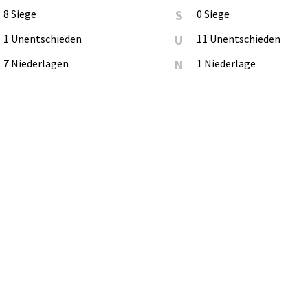
8 Siege
S
0 Siege
1 Unentschieden
U
11 Unentschieden
7 Niederlagen
N
1 Niederlage