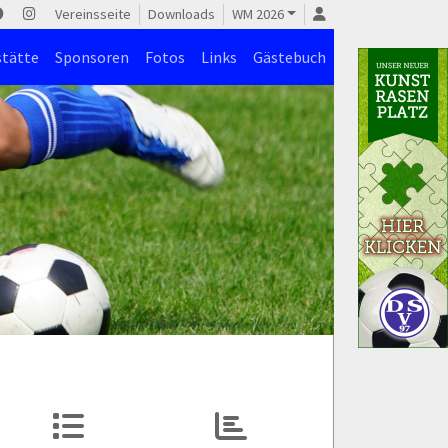
Vereinsseite
Downloads
WM 2026
stätte
Sponsoren
Fotos
Links
Gästebuch