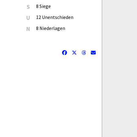
S
8 Siege
U
12 Unentschieden
N
8 Niederlagen