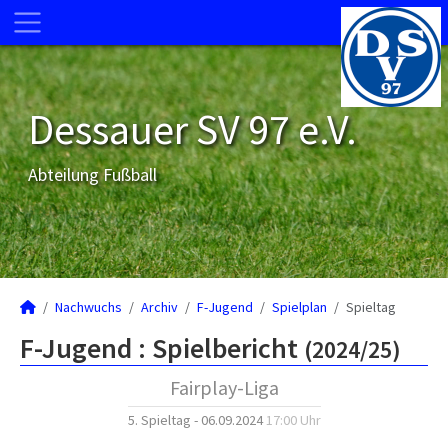
Dessauer SV 97 e.V.
Abteilung Fußball
Nachwuchs
Archiv
F-Jugend
Spielplan
Spieltag
F-Jugend :
Spielbericht
(2024/25)
Fairplay-Liga
5. Spieltag - 06.09.2024
17:00 Uhr