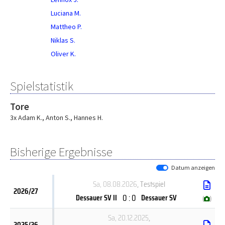
Luciana M.
Mattheo P.
Niklas S.
Oliver K.
Spielstatistik
Tore
3x Adam K.
,
Anton S.
,
Hannes H.
Bisherige Ergebnisse
Datum anzeigen
Sa, 08.08.2026
, Testspiel
2026/27
0 : 0
Dessauer SV II
Dessauer SV
(
)
Sa, 20.12.2025
,
2025/26