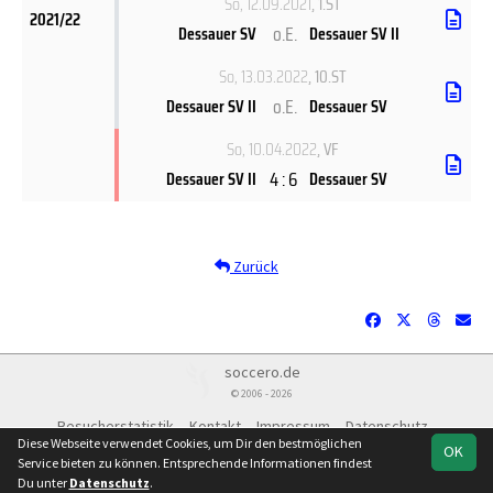
So, 12.09.2021
, 1.ST
2021/22
o.E.
Dessauer SV
Dessauer SV II
So, 13.03.2022
, 10.ST
o.E.
Dessauer SV II
Dessauer SV
So, 10.04.2022
, VF
4 : 6
Dessauer SV II
Dessauer SV
Zurück
soccero.de
© 2006 - 2026
Besucherstatistik
Kontakt
Impressum
Datenschutz
Diese Webseite verwendet Cookies, um Dir den bestmöglichen
OK
Service bieten zu können. Entsprechende Informationen findest
Du unter
Datenschutz
.