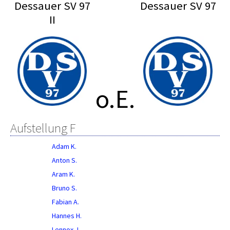
Dessauer SV 97
Dessauer SV 97
II
o.E.
Aufstellung F
Adam K.
Anton S.
Aram K.
Bruno S.
Fabian A.
Hannes H.
Lennox J.