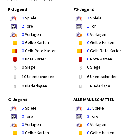
F-Jugend
F2-Jugend
9
Spiele
7
Spiele
2
Tore
1
Tor
0
Vorlagen
0
Vorlagen
0
Gelbe Karten
0
Gelbe Karten
0
Gelb-Rote Karten
0
Gelb-Rote Karten
0
Rote Karten
0
Rote Karten
S
0 Siege
S
0 Siege
U
10 Unentschieden
U
6 Unentschieden
N
0 Niederlagen
N
1 Niederlage
G-Jugend
ALLE MANNSCHAFTEN
5
Spiele
21
Spiele
0
Tore
3
Tore
0
Vorlagen
0
Vorlagen
0
Gelbe Karten
0
Gelbe Karten