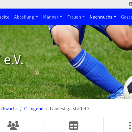
seite
Abteilung
Männer
Frauen
Nachwuchs
Gast
e.V.
achwuchs
C-Jugend
Landesliga Staffel 3