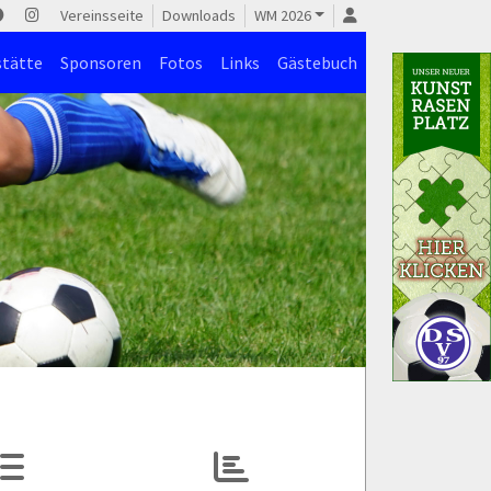
Vereinsseite
Downloads
WM 2026
stätte
Sponsoren
Fotos
Links
Gästebuch