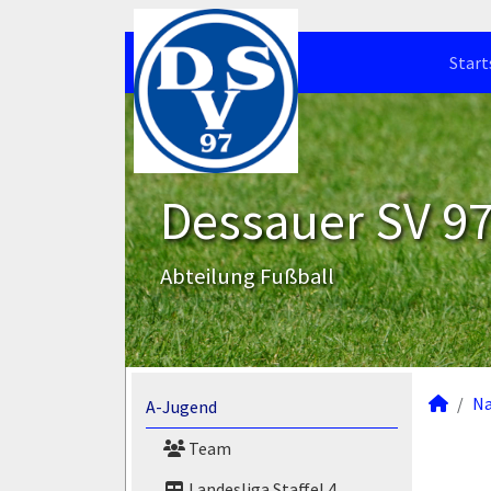
Start
Dessauer SV 97 
Abteilung Fußball
N
A-Jugend
Team
Landesliga Staffel 4