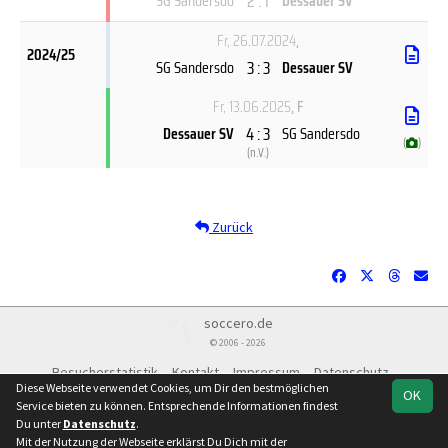
2 : 1
SG Sandersdo
Dessauer SV
Fr, 26.07.2024
,
2024/25
3 : 3
SG Sandersdo
Dessauer SV
Fr, 13.06.2025
, F
4 : 3
Dessauer SV
SG Sandersdo
(
)
(
n.V.
)
Zurück
soccero.de
© 2006 - 2026
Besucherstatistik
Kontakt
Impressum
Datenschutz
Diese Webseite verwendet Cookies, um Dir den bestmöglichen
OK
Service bieten zu können. Entsprechende Informationen findest
Du unter
Datenschutz
.
Mit der Nutzung der Webseite erklärst Du Dich mit der