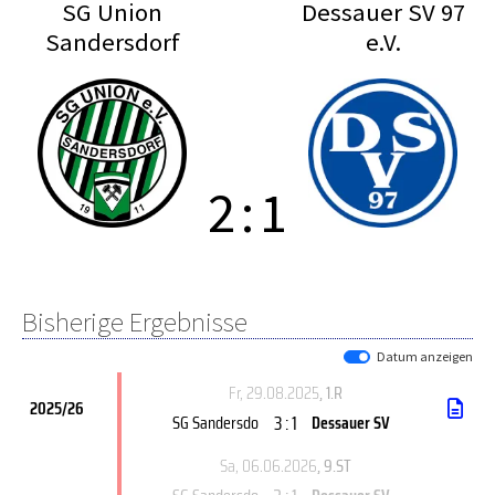
SG Union
Dessauer SV 97
Sandersdorf
e.V.
2
:
1
Bisherige Ergebnisse
Datum anzeigen
Fr, 29.08.2025
, 1.R
2025/26
3 : 1
SG Sandersdo
Dessauer SV
Sa, 06.06.2026
, 9.ST