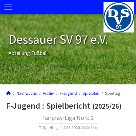
Dessauer SV 97 e.V.
Abteilung Fußball
Nachwuchs
Archiv
F-Jugend
Spielplan
Spieltag
F-Jugend :
Spielbericht
(2025/26)
Fairplay-Liga Nord 2
7. Spieltag - 14.03.2026
09:00 Uhr