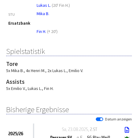
Lukas L.
(
20' Fin H.
)
Mika B.
STU
Ersatzbank
Fin H.
(
20')
Spielstatistik
Tore
5x Mika B.
,
4x Henri M.
,
2x Lukas L.
,
Emilio V.
Assists
5x Emilio V.
,
Lukas L.
,
Fin H.
Bisherige Ergebnisse
Datum anzeigen
Sa, 23.08.2025
, 2.ST
2025/26
o.E.
Dessauer SV
SG Blau Weiß