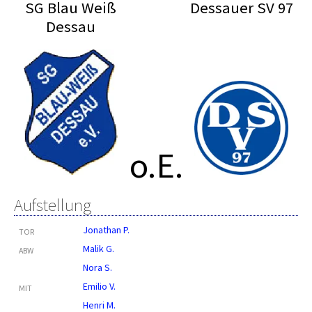
SG Blau Weiß
Dessauer SV 97
Dessau
o.E.
Aufstellung
Jonathan P.
TOR
Malik G.
ABW
Nora S.
Emilio V.
MIT
Henri M.