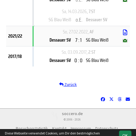
(
)
Sa, 14.03.2026
, 7.ST
o.E.
SG Blau Weiß
Dessauer SV
So, 27.02.2022
, AF
2021/22
7 : 1
Dessauer SV
SG Blau Weiß
(
)
So, 03.09.2017
, 2.ST
2017/18
0 : 0
Dessauer SV
SG Blau Weiß
Zurück
soccero.de
© 2006 - 2026
Besucherstatistik
Kontakt
Impressum
Datenschutz
Diese Webseite verwendet Cookies, um Dir den bestmöglichen
OK