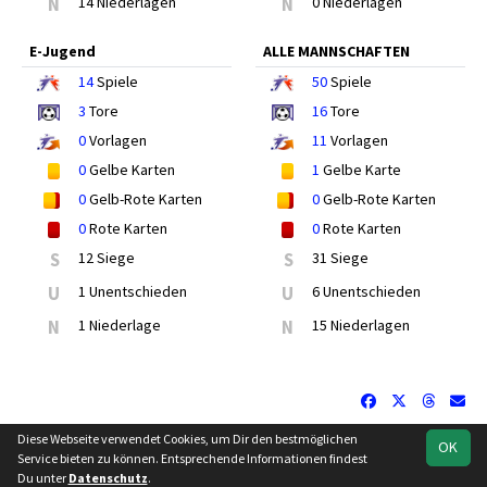
N
14 Niederlagen
N
0 Niederlagen
E-Jugend
ALLE MANNSCHAFTEN
14
Spiele
50
Spiele
3
Tore
16
Tore
0
Vorlagen
11
Vorlagen
0
Gelbe Karten
1
Gelbe Karte
0
Gelb-Rote Karten
0
Gelb-Rote Karten
0
Rote Karten
0
Rote Karten
S
12 Siege
S
31 Siege
U
1 Unentschieden
U
6 Unentschieden
N
1 Niederlage
N
15 Niederlagen
Diese Webseite verwendet Cookies, um Dir den bestmöglichen
OK
soccero.de
Service bieten zu können. Entsprechende Informationen findest
© 2006 - 2026
Du unter
Datenschutz
.