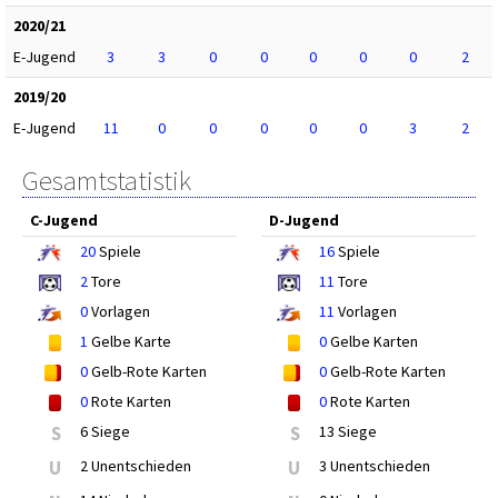
2020/21
E-Jugend
3
3
0
0
0
0
0
2
2019/20
E-Jugend
11
0
0
0
0
0
3
2
Gesamtstatistik
C-Jugend
D-Jugend
20
Spiele
16
Spiele
2
Tore
11
Tore
0
Vorlagen
11
Vorlagen
1
Gelbe Karte
0
Gelbe Karten
0
Gelb-Rote Karten
0
Gelb-Rote Karten
0
Rote Karten
0
Rote Karten
S
6 Siege
S
13 Siege
U
2 Unentschieden
U
3 Unentschieden