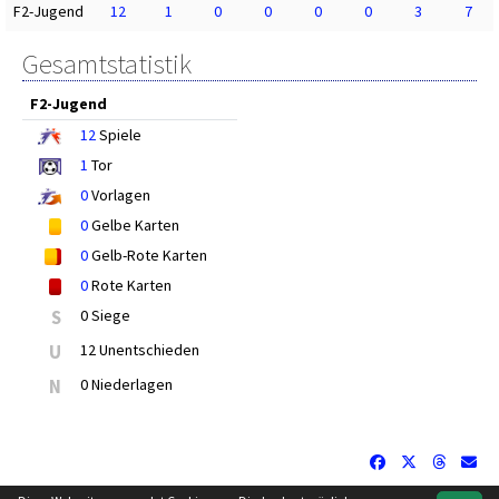
F2-Jugend
12
1
0
0
0
0
3
7
Gesamtstatistik
F2-Jugend
12
Spiele
1
Tor
0
Vorlagen
0
Gelbe Karten
0
Gelb-Rote Karten
0
Rote Karten
S
0 Siege
U
12 Unentschieden
N
0 Niederlagen