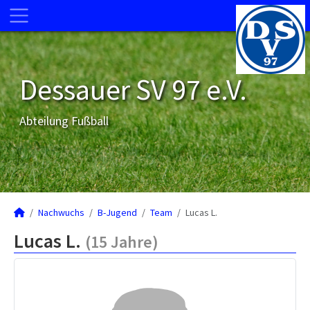
Dessauer SV 97 e.V.
Abteilung Fußball
Nachwuchs
B-Jugend
Team
Lucas L.
Lucas L.
(15 Jahre)