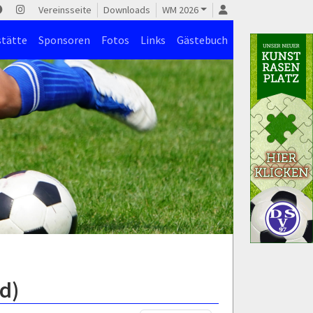
Vereinsseite
Downloads
WM 2026
stätte
Sponsoren
Fotos
Links
Gästebuch
d)