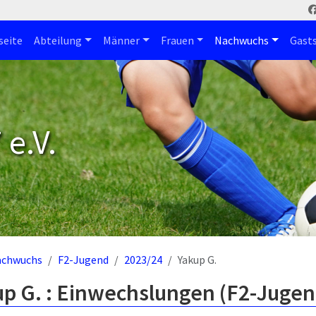
seite
Abteilung
Männer
Frauen
Nachwuchs
Gast
e.V.
achwuchs
F2-Jugend
2023/24
Yakup G.
up G. : Einwechslungen (F2-Jugen