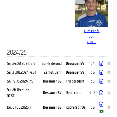
zum Profil
von
Luis F.
2024/25
Sa, 24.08.2024
, 3.ST
SG Heiderand
:
Dessauer SV
1 : 4
(1)
Sa, 31.08.2024
, 4.ST
Zerbst/Gehr
:
Dessauer SV
1 : 6
(1)
Sa, 19.10.2024
, 7.ST
Dessauer SV
:
Friedersdorf
1 : 5
(1)
Sa, 26.04.2025
,
Dessauer SV
:
Reppichau
4 : 2
(1)
10.ST
Do, 01.05.2025
, F
Dessauer SV
:
Kochstedt/De
1 : 6
(1)
(
)