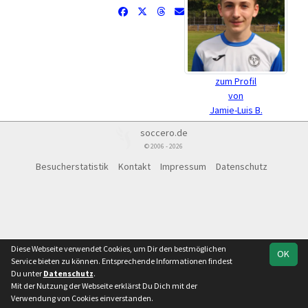
zum Profil
von
Jamie-Luis B.
soccero.de
© 2006 - 2026
Besucherstatistik
Kontakt
Impressum
Datenschutz
Diese Webseite verwendet Cookies, um Dir den bestmöglichen
OK
Service bieten zu können. Entsprechende Informationen findest
Du unter
Datenschutz
.
Mit der Nutzung der Webseite erklärst Du Dich mit der
Verwendung von Cookies einverstanden.