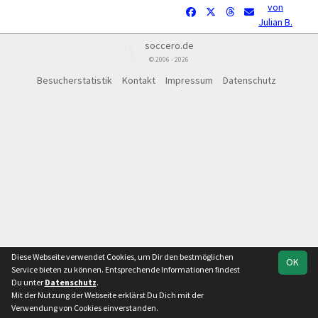
von
Julian B.
soccero.de
© 2006 - 2026
Besucherstatistik
Kontakt
Impressum
Datenschutz
Diese Webseite verwendet Cookies, um Dir den bestmöglichen
OK
Service bieten zu können. Entsprechende Informationen findest
Du unter
Datenschutz
.
Mit der Nutzung der Webseite erklärst Du Dich mit der
Verwendung von Cookies einverstanden.