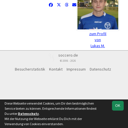
zum Profil
von
Lukas M.
soccero.de
© 2006 - 2026
Besucherstatistik
Kontakt
Impressum
Datenschutz
Diese Webseite verwendet Cookies, um Dir den bestmöglichen
OK
Service bieten zu können. Entsprechende Informationen findest
Du unter
Datenschutz
.
Mit der Nutzung der Webseite erklärst Du Dich mit der
Verwendung von Cookies einverstanden.