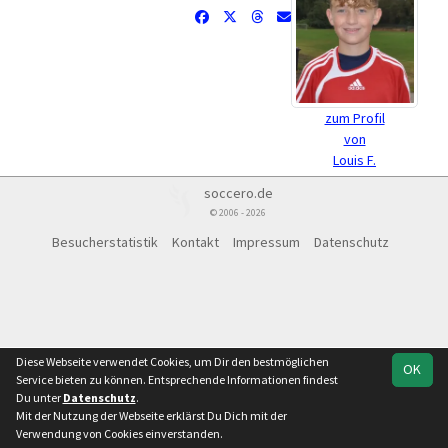
zum Profil
von
Louis F.
soccero.de
© 2006 - 2026
Besucherstatistik
Kontakt
Impressum
Datenschutz
Diese Webseite verwendet Cookies, um Dir den bestmöglichen
OK
Service bieten zu können. Entsprechende Informationen findest
Du unter
Datenschutz
.
Mit der Nutzung der Webseite erklärst Du Dich mit der
Verwendung von Cookies einverstanden.