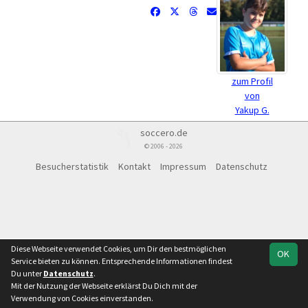
zum Profil
von
Yakup G.
soccero.de
© 2006 - 2026
Besucherstatistik
Kontakt
Impressum
Datenschutz
Diese Webseite verwendet Cookies, um Dir den bestmöglichen
OK
Service bieten zu können. Entsprechende Informationen findest
Du unter
Datenschutz
.
Mit der Nutzung der Webseite erklärst Du Dich mit der
Verwendung von Cookies einverstanden.