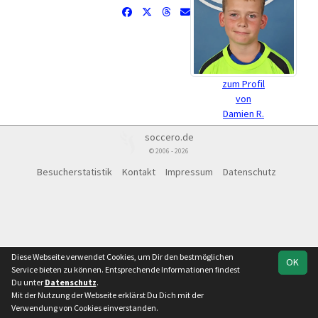
zum Profil
von
Damien R.
soccero.de
© 2006 - 2026
Besucherstatistik
Kontakt
Impressum
Datenschutz
Diese Webseite verwendet Cookies, um Dir den bestmöglichen
OK
Service bieten zu können. Entsprechende Informationen findest
Du unter
Datenschutz
.
Mit der Nutzung der Webseite erklärst Du Dich mit der
Verwendung von Cookies einverstanden.